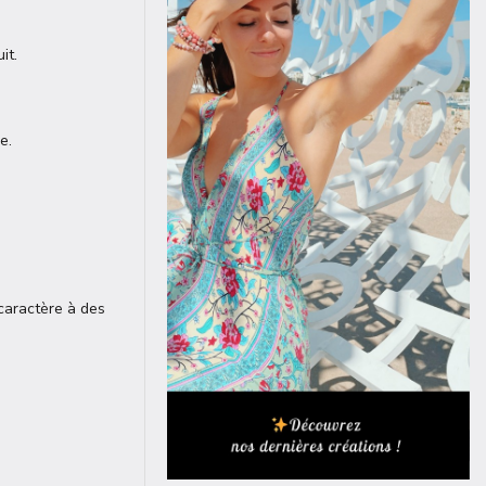
it.
e.
caractère à des