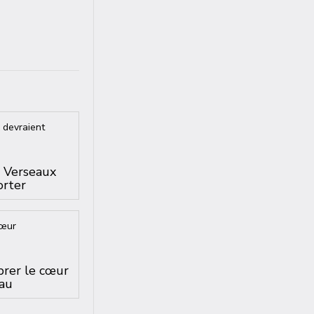
s Verseaux
orter
brer le cœur
au