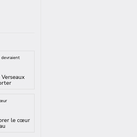
s Verseaux
orter
brer le cœur
au