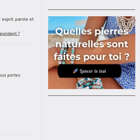
 esprit, parole et
spondent ?
ous portez.