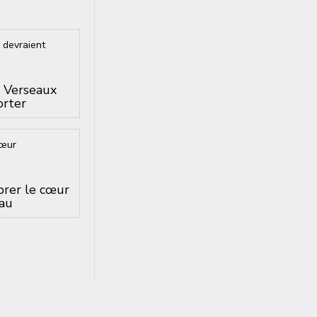
s Verseaux
orter
brer le cœur
au