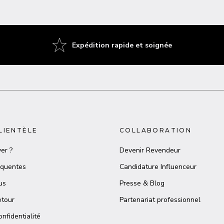
Expédition rapide et soignée
LIENTÈLE
COLLABORATION
er ?
Devenir Revendeur
équentes
Candidature Influenceur
us
Presse & Blog
etour
Partenariat professionnel
onfidentialité