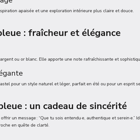
rage
spiration apaisée et une exploration intérieure plus claire et douce.
bleue : fraîcheur et élégance
 argent ou or blanc. Elle apporte une note rafraîchissante et sophistiq
égante
astel pour un style naturel et léger, parfait en été ou pour un esprit s
bleue : un cadeau de sincérité
t offrir un message : “Que tu sois entendu·e, authentique et serein·e.” I
roche en quête de clarté.